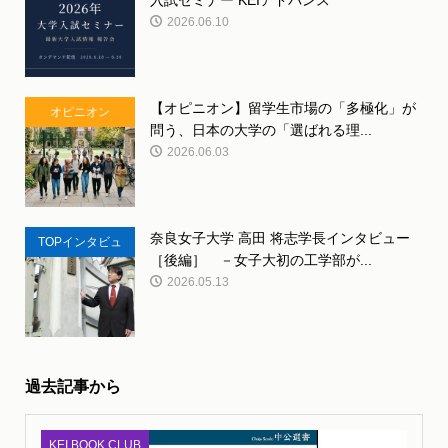
ント
2026.06.10
【オピニオン】留学生市場の「多極化」が
オピニオン
問う、日本の大学の「選ばれる理...
2026.06.03
奈良女子大学 高田 将志学長インタビュー
TOPインタビュ
［後編］ －女子大初の工学部が...
ー
2026.05.13
過去記事から
KEI BOOK CLUB