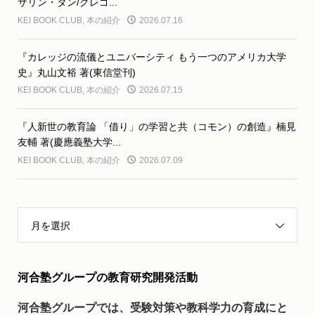
サリン・タン/グレゴ...
KEI BOOK CLUB
,
本の紹介
2026.07.16
『カレッジの流儀とユニバーシティ もう一つのアメリカ大学
史』丸山文裕 著(東信堂刊)
KEI BOOK CLUB
,
本の紹介
2026.07.15
『人新世の教育論 「借り」の学習と共（コモン）の創造』楠見
友輔 著(慶應義塾大学...
KEI BOOK CLUB
,
本の紹介
2026.07.09
月を選択
河合塾グループの教育研究開発活動
河合塾グループでは、受験対策や教科学力の育成にと