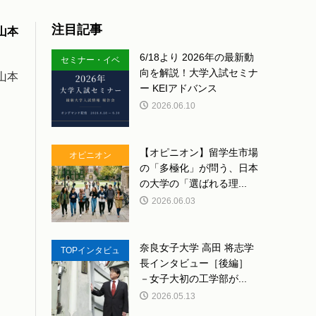
注目記事
山本
6/18より 2026年の最新動
セミナー・イベ
向を解説！大学入試セミナ
山本
ント
ー KEIアドバンス
2026.06.10
【オピニオン】留学生市場
オピニオン
の「多極化」が問う、日本
の大学の「選ばれる理...
2026.06.03
奈良女子大学 高田 将志学
TOPインタビュ
長インタビュー［後編］
ー
－女子大初の工学部が...
2026.05.13