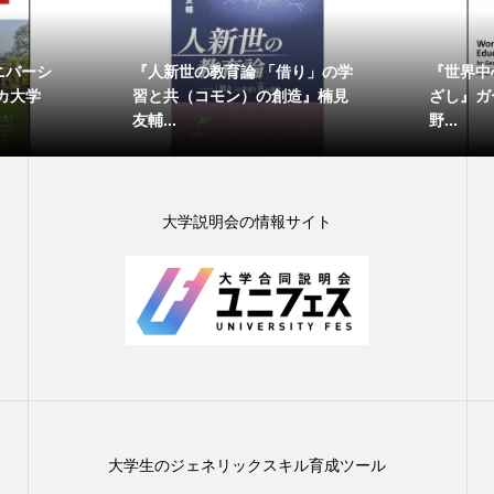
ニバーシ
『人新世の教育論 「借り」の学
『世界中
カ大学
習と共（コモン）の創造』楠見
ざし』ガー
友輔...
野...
大学説明会の情報サイト
大学生のジェネリックスキル育成ツール