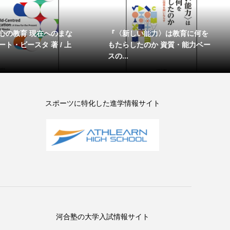
心の教育 現在へのまな
『〈新しい能力〉は教育に何を
ト・ビースタ 著 / 上
もたらしたのか 資質・能力ベー
スの...
スポーツに特化した進学情報サイト
河合塾の大学入試情報サイト