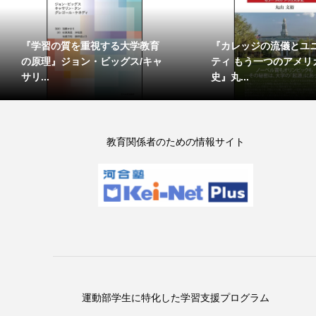
『学習の質を重視する大学教育
『カレッジの流儀とユ
の原理』ジョン・ビッグス/キャ
ティ もう一つのアメリ
サリ...
史』丸...
教育関係者のための情報サイト
運動部学生に特化した学習支援プログラム