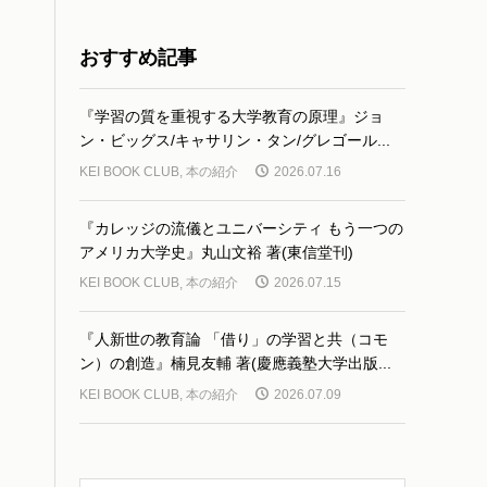
おすすめ記事
『学習の質を重視する大学教育の原理』ジョ
ン・ビッグス/キャサリン・タン/グレゴール...
KEI BOOK CLUB
,
本の紹介
2026.07.16
『カレッジの流儀とユニバーシティ もう一つの
アメリカ大学史』丸山文裕 著(東信堂刊)
KEI BOOK CLUB
,
本の紹介
2026.07.15
『人新世の教育論 「借り」の学習と共（コモ
ン）の創造』楠見友輔 著(慶應義塾大学出版...
KEI BOOK CLUB
,
本の紹介
2026.07.09