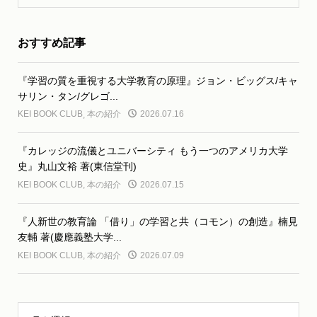
おすすめ記事
『学習の質を重視する大学教育の原理』ジョン・ビッグス/キャ
サリン・タン/グレゴ...
KEI BOOK CLUB
,
本の紹介
2026.07.16
『カレッジの流儀とユニバーシティ もう一つのアメリカ大学
史』丸山文裕 著(東信堂刊)
KEI BOOK CLUB
,
本の紹介
2026.07.15
『人新世の教育論 「借り」の学習と共（コモン）の創造』楠見
友輔 著(慶應義塾大学...
KEI BOOK CLUB
,
本の紹介
2026.07.09