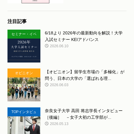
注目記事
6/18より 2026年の最新動向を解説！大学
セミナー・イベ
入試セミナー KEIアドバンス
ント
2026.06.10
【オピニオン】留学生市場の「多極化」が
オピニオン
問う、日本の大学の「選ばれる理...
2026.06.03
奈良女子大学 高田 将志学長インタビュー
TOPインタビュ
［後編］ －女子大初の工学部が...
ー
2026.05.13