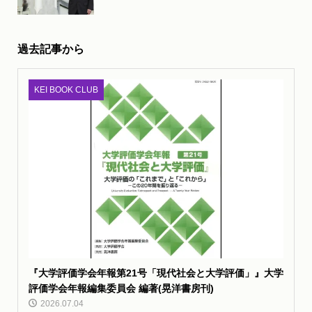
過去記事から
KEI BOOK CLUB
『大学評価学会年報第21号「現代社会と大学評価」』大学
評価学会年報編集委員会 編著(晃洋書房刊)
2026.07.04