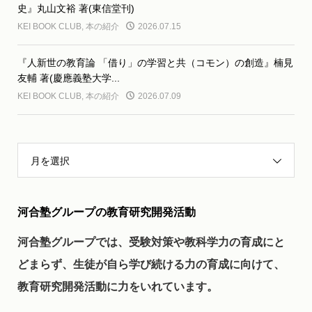
史』丸山文裕 著(東信堂刊)
KEI BOOK CLUB
,
本の紹介
2026.07.15
『人新世の教育論 「借り」の学習と共（コモン）の創造』楠見
友輔 著(慶應義塾大学...
KEI BOOK CLUB
,
本の紹介
2026.07.09
月を選択
河合塾グループの教育研究開発活動
河合塾グループでは、受験対策や教科学力の育成にと
どまらず、生徒が自ら学び続ける力の育成に向けて、
教育研究開発活動に力をいれています。