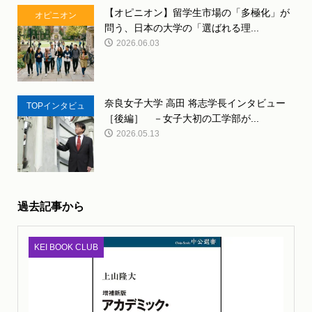
【オピニオン】留学生市場の「多極化」が
オピニオン
問う、日本の大学の「選ばれる理...
2026.06.03
奈良女子大学 高田 将志学長インタビュー
TOPインタビュ
［後編］ －女子大初の工学部が...
ー
2026.05.13
過去記事から
KEI BOOK CLUB