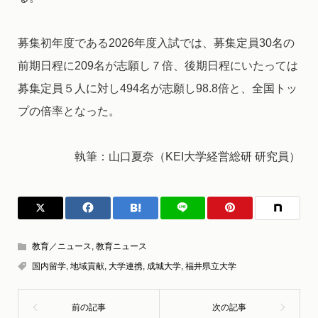
募集初年度である2026年度入試では、募集定員30名の
前期日程に209名が志願し７倍、後期日程にいたっては
募集定員５人に対し494名が志願し98.8倍と、全国トッ
プの倍率となった。
執筆：山口夏奈（KEI大学経営総研 研究員）
教育／ニュース
,
教育ニュース
国内留学
,
地域貢献
,
大学連携
,
成城大学
,
福井県立大学