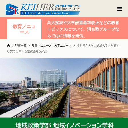
高大接続や大学設置基準改正などの教育
教育／ニュ
トピックスについて、河合塾グループな
ース
らではの情報を発信。
記事一覧
教育／ニュース
,
教育ニュース
福井県立大学、成城大学と教育や
研究等に関する連携協定を締結