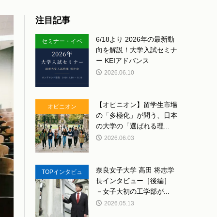
注目記事
6/18より 2026年の最新動
セミナー・イベ
向を解説！大学入試セミナ
ント
ー KEIアドバンス
2026.06.10
【オピニオン】留学生市場
オピニオン
の「多極化」が問う、日本
の大学の「選ばれる理...
2026.06.03
奈良女子大学 高田 将志学
TOPインタビュ
長インタビュー［後編］
ー
－女子大初の工学部が...
2026.05.13