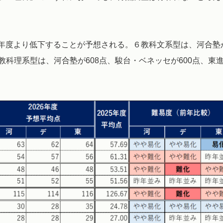
年度より低下することが予想される。６教科文系型は、河合塾
６教科理系型は、河合塾が608点、駿台・ベネッセが600点、東