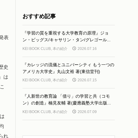
おすすめ記事
『学習の質を重視する大学教育の原理』ジョ
発表
ン・ビッグス/キャサリン・タン/グレゴール...
KEI BOOK CLUB
,
本の紹介
2026.07.16
『カレッジの流儀とユニバーシティ もう一つの
歴史
アメリカ大学史』丸山文裕 著(東信堂刊)
』は
KEI BOOK CLUB
,
本の紹介
2026.07.15
こ
『人新世の教育論 「借り」の学習と共（コモ
ン）の創造』楠見友輔 著(慶應義塾大学出版...
KEI BOOK CLUB
,
本の紹介
2026.07.09
は
均
られ