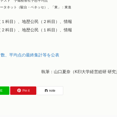
共通テスト 予備校各社予想平均点
ータネット（駿台・ベネッセ）、「東」：東進
（１科目）、地歴公民（２科目）、情報
２科目）、地歴公民（１科目）、情報
 受験者数、平均点の最終集計等を公表
執筆：山口夏奈（KEI大学経営総研 研究
NE
Pin it
note