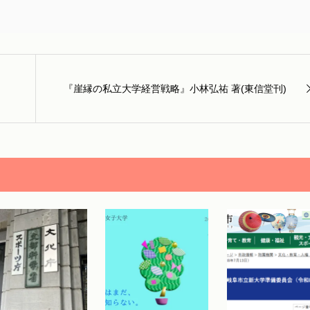
』
『崖縁の私立大学経営戦略』小林弘祐 著(東信堂刊)