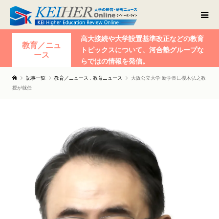
高大接続や大学設置基準改正などの教育
教育／ニュ
トピックスについて、河合塾グループな
ース
らではの情報を発信。
記事一覧
教育／ニュース
,
教育ニュース
大阪公立大学 新学長に櫻木弘之教
授が就任