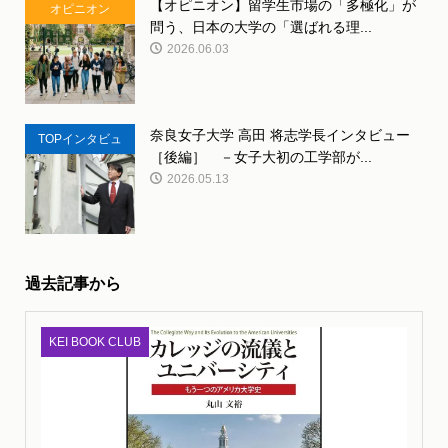
【オピニオン】留学生市場の「多極化」が
オピニオン
問う、日本の大学の「選ばれる理...
2026.06.03
奈良女子大学 高田 将志学長インタビュー
TOPインタビュ
［後編］ －女子大初の工学部が...
ー
2026.05.13
過去記事から
KEI BOOK CLUB