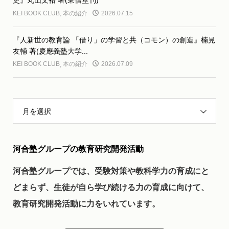
史』丸山文裕 著(東信堂刊)
KEI BOOK CLUB
,
本の紹介
2026.07.15
『人新世の教育論 「借り」の学習と共（コモン）の創造』楠見
友輔 著(慶應義塾大学...
KEI BOOK CLUB
,
本の紹介
2026.07.09
月を選択
河合塾グループの教育研究開発活動
河合塾グループでは、受験対策や教科学力の育成にと
どまらず、生徒が自ら学び続ける力の育成に向けて、
教育研究開発活動に力をいれています。