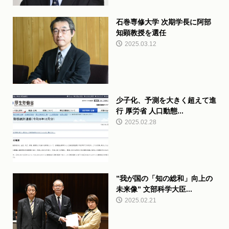
石巻専修大学 次期学長に阿部
知顕教授を選任
2025.03.12
少子化、予測を大きく超えて進
行 厚労省 人口動態...
2025.02.28
”我が国の「知の総和」向上の
未来像” 文部科学大臣...
2025.02.21