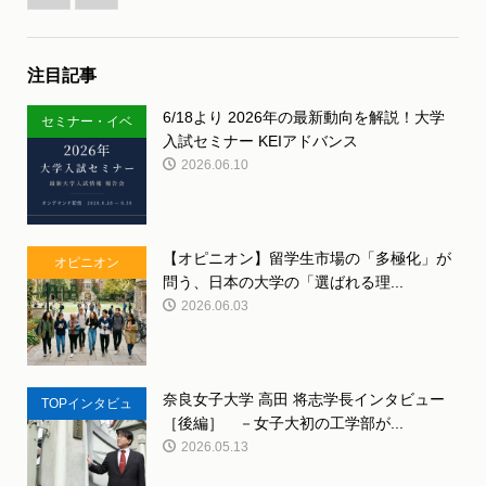
注目記事
6/18より 2026年の最新動向を解説！大学
セミナー・イベ
入試セミナー KEIアドバンス
ント
2026.06.10
【オピニオン】留学生市場の「多極化」が
オピニオン
問う、日本の大学の「選ばれる理...
2026.06.03
奈良女子大学 高田 将志学長インタビュー
TOPインタビュ
［後編］ －女子大初の工学部が...
ー
2026.05.13