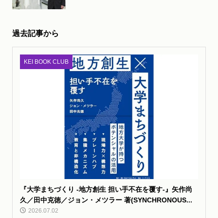
過去記事から
KEI BOOK CLUB
『大学まちづくり -地方創生 担い手不在を覆す-』矢作尚
久／田中克徳／ジョン・メツラー 著(SYNCHRONOUS...
2026.07.02