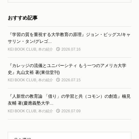
おすすめ記事
『学習の質を重視する大学教育の原理』ジョン・ビッグス/キャ
サリン・タン/グレゴ...
KEI BOOK CLUB
,
本の紹介
2026.07.16
『カレッジの流儀とユニバーシティ もう一つのアメリカ大学
史』丸山文裕 著(東信堂刊)
KEI BOOK CLUB
,
本の紹介
2026.07.15
『人新世の教育論 「借り」の学習と共（コモン）の創造』楠見
友輔 著(慶應義塾大学...
KEI BOOK CLUB
,
本の紹介
2026.07.09