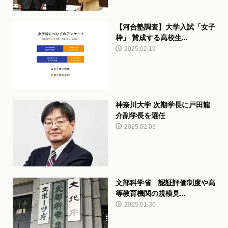
【河合塾調査】大学入試「女子
枠」 賛成する高校生...
2025.02.19
神奈川大学 次期学長に戸田龍
介副学長を選任
2025.02.03
文部科学省 認証評価制度や高
等教育機関の規模見...
2025.01.30