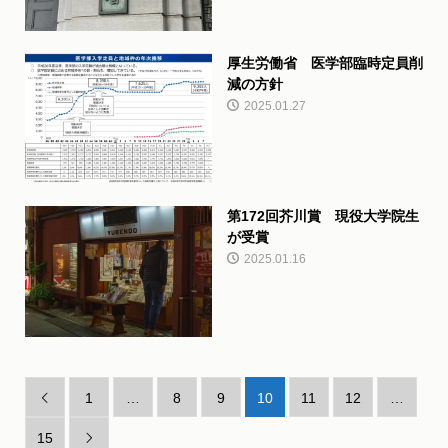
厚生労働省 医学部臨時定員削
減の方針
2025.01.27
第172回芥川賞 現役大学院生
が受賞
2025.01.16
1
…
8
9
10
11
12
…

15
