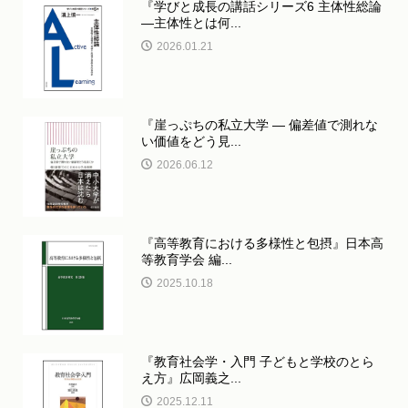
『学びと成長の講話シリーズ6 主体性総論
―主体性とは何...
2026.01.21
『崖っぷちの私立大学 ― 偏差値で測れな
い価値をどう見...
2026.06.12
『高等教育における多様性と包摂』日本高
等教育学会 編...
2025.10.18
『教育社会学・入門 子どもと学校のとら
え方』広岡義之...
2025.12.11