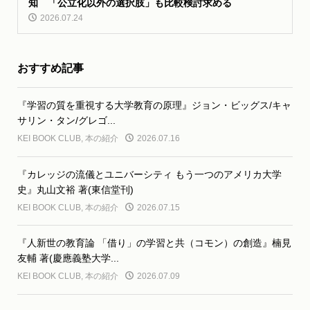
知 「公立化以外の選択肢」も比較検討求める
2026.07.24
おすすめ記事
『学習の質を重視する大学教育の原理』ジョン・ビッグス/キャ
サリン・タン/グレゴ...
KEI BOOK CLUB
,
本の紹介
2026.07.16
『カレッジの流儀とユニバーシティ もう一つのアメリカ大学
史』丸山文裕 著(東信堂刊)
KEI BOOK CLUB
,
本の紹介
2026.07.15
『人新世の教育論 「借り」の学習と共（コモン）の創造』楠見
友輔 著(慶應義塾大学...
KEI BOOK CLUB
,
本の紹介
2026.07.09