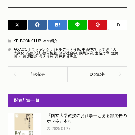
KEI BOOK CLUB
,
本の紹介
AO入試
,
トラッキング
,
パネルデータ分析
,
中西啓喜
,
大学進学の
大衆化
,
推薦入試
,
教育格差
,
教育社会学
,
職業教育
,
進路指導
,
進路
選択
,
選抜機能
,
高大接続
,
高校教育改革
関連記事一覧
『国立大学教授のお仕事ーとある部局長の
ホンネ』木村...
2025.04.27