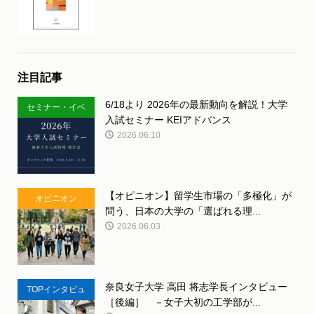
注目記事
6/18より 2026年の最新動向を解説！大学
セミナー・イベ
入試セミナー KEIアドバンス
ント
2026.06.10
【オピニオン】留学生市場の「多極化」が
オピニオン
問う、日本の大学の「選ばれる理...
2026.06.03
奈良女子大学 高田 将志学長インタビュー
TOPインタビュ
［後編］ －女子大初の工学部が...
ー