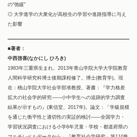
の“弛緩”
◎ 大学進学の大衆化が高校生の学習や進路指導に与え
た影響
■著者：
中西啓喜(なかにし ひろき)
1983年三重県生まれ。2013年青山学院大学大学院教育
人間科学研究科博士後期課程修了。博士(教育学)。現
在：桃山学院大学社会学部准教授。著書：『学力格差
拡大の社会学的研究――小中学生への追跡的学力調査
結果が示すもの』(東信堂、2017年)。論文：「学級規模
を通じた衡平性と適切性の実証的検討――全国学力・
学習状況調査における小学6年児童・学校・都道府県の
マルチレベルデータから」『教育社会学研究』第110集