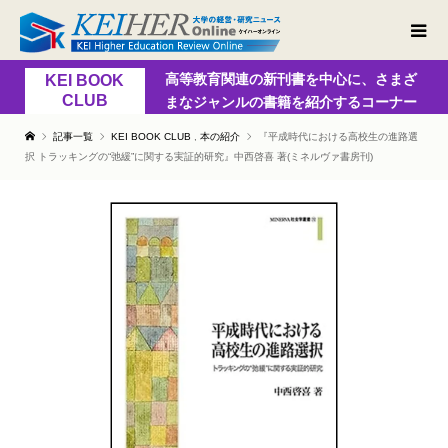
高等教育関連の新刊書を中心に、さまざ
KEI BOOK
CLUB
まなジャンルの書籍を紹介するコーナー
記事一覧
KEI BOOK CLUB
,
本の紹介
『平成時代における高校生の進路選
択 トラッキングの“弛緩”に関する実証的研究』中西啓喜 著(ミネルヴァ書房刊)