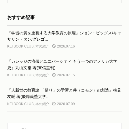
おすすめ記事
『学習の質を重視する大学教育の原理』ジョン・ビッグス/キャ
サリン・タン/グレゴ...
KEI BOOK CLUB
,
本の紹介
2026.07.16
『カレッジの流儀とユニバーシティ もう一つのアメリカ大学
史』丸山文裕 著(東信堂刊)
KEI BOOK CLUB
,
本の紹介
2026.07.15
『人新世の教育論 「借り」の学習と共（コモン）の創造』楠見
友輔 著(慶應義塾大学...
KEI BOOK CLUB
,
本の紹介
2026.07.09