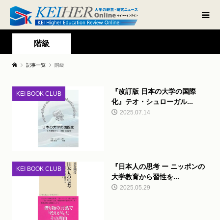
階級
記事一覧
階級
『改訂版 日本の大学の国際
KEI BOOK CLUB
化』テオ・シュローガル...
2025.07.14
『日本人の思考 ー ニッポンの
KEI BOOK CLUB
大学教育から習性を...
2025.05.29