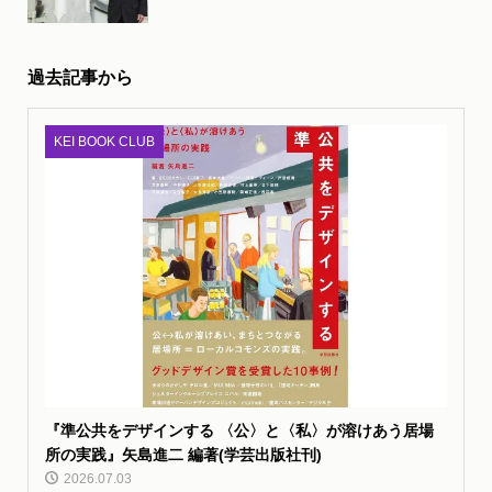
過去記事から
KEI BOOK CLUB
『準公共をデザインする 〈公〉と〈私〉が溶けあう居場
所の実践』矢島進二 編著(学芸出版社刊)
2026.07.03