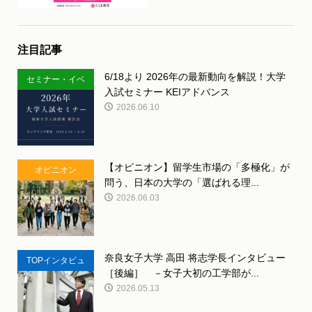
注目記事
6/18より 2026年の最新動向を解説！大学
セミナー・イベ
入試セミナー KEIアドバンス
ント
2026.06.10
【オピニオン】留学生市場の「多極化」が
オピニオン
問う、日本の大学の「選ばれる理...
2026.06.03
奈良女子大学 高田 将志学長インタビュー
TOPインタビュ
［後編］ －女子大初の工学部が...
ー
2026.05.13