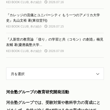
KEI BOOK CLUB
,
本の紹介
2026.07.16
『カレッジの流儀とユニバーシティ もう一つのアメリカ大学
史』丸山文裕 著(東信堂刊)
KEI BOOK CLUB
,
本の紹介
2026.07.15
『人新世の教育論 「借り」の学習と共（コモン）の創造』楠見
友輔 著(慶應義塾大学...
KEI BOOK CLUB
,
本の紹介
2026.07.09
月を選択
河合塾グループの教育研究開発活動
河合塾グループでは、受験対策や教科学力の育成にと