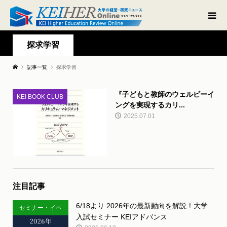
探求学習
記事一覧
探求学習
『子どもと教師のウェルビーイ
KEI BOOK CLUB
ングを実現するカリ...
2025.07.01
注目記事
6/18より 2026年の最新動向を解説！大学
セミナー・イベ
入試セミナー KEIアドバンス
ント