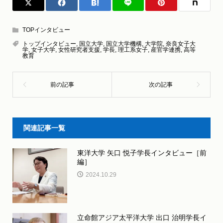
TOPインタビュー
トップインタビュー
,
国立大学
,
国立大学機構
,
大学院
,
奈良女子大
学
,
女子大学
,
女性研究者支援
,
学長
,
理工系女子
,
産官学連携
,
高等
教育
関連記事一覧
東洋大学 矢口 悦子学長インタビュー［前
編］
2024.10.29
立命館アジア太平洋大学 出口 治明学長イ