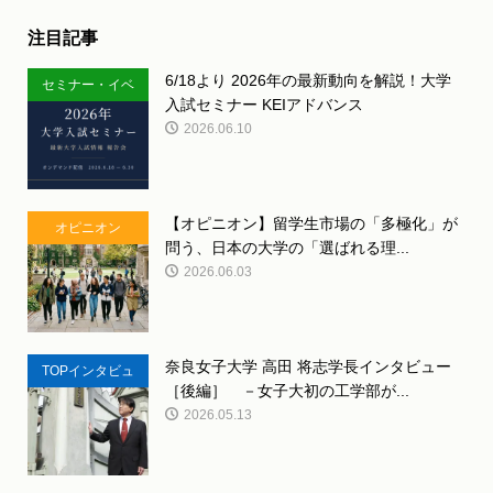
注目記事
6/18より 2026年の最新動向を解説！大学
セミナー・イベ
入試セミナー KEIアドバンス
ント
2026.06.10
【オピニオン】留学生市場の「多極化」が
オピニオン
問う、日本の大学の「選ばれる理...
2026.06.03
奈良女子大学 高田 将志学長インタビュー
TOPインタビュ
［後編］ －女子大初の工学部が...
ー
2026.05.13