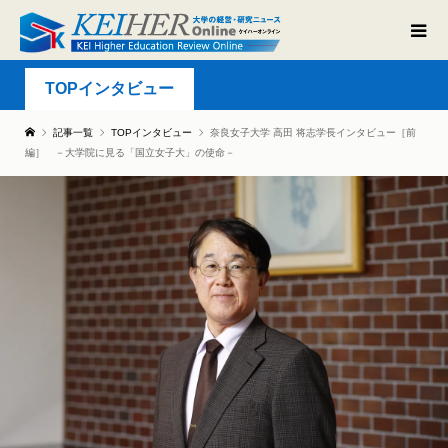
TOPインタビュー
記事一覧
TOPインタビュー
奈良女子大学 高田 将志学長インタビュー［前
編］ －大学院に見る「国立女子大」の使命－