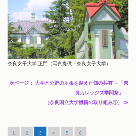
奈良女子大学 正門（写真提供：奈良女子大学）
次ページ：
大学と分野の垣根を越えた知の共有 －「奈
良カレッジズ学問祭」－
（奈良国立大学機構の取り組み①）
≫
1
2
3
4
5
6