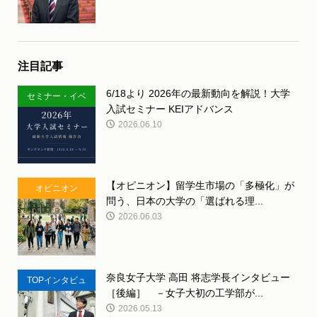
注目記事
6/18より 2026年の最新動向を解説！大学
セミナー・イベ
入試セミナー KEIアドバンス
ント
2026.06.10
【オピニオン】留学生市場の「多極化」が
オピニオン
問う、日本の大学の「選ばれる理...
2026.06.03
奈良女子大学 高田 将志学長インタビュー
TOPインタビュ
［後編］ －女子大初の工学部が...
ー
2026.05.13