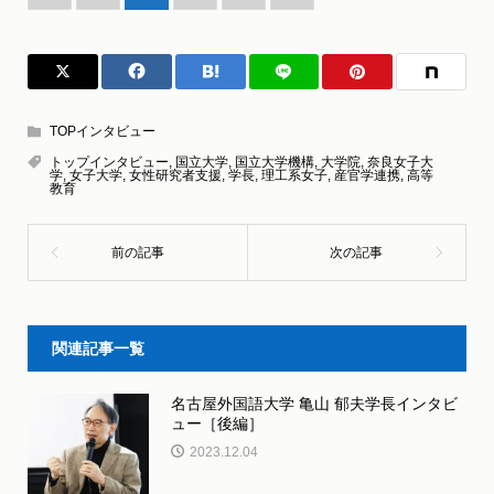
TOPインタビュー
トップインタビュー
,
国立大学
,
国立大学機構
,
大学院
,
奈良女子大
学
,
女子大学
,
女性研究者支援
,
学長
,
理工系女子
,
産官学連携
,
高等
教育
関連記事一覧
名古屋外国語大学 亀山 郁夫学長インタビ
ュー［後編］
2023.12.04