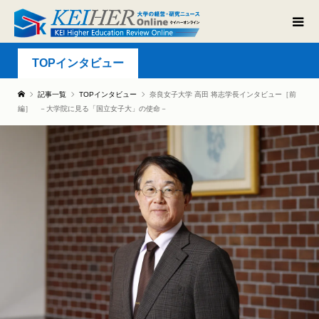
TOPインタビュー
記事一覧
TOPインタビュー
奈良女子大学 高田 将志学長インタビュー［前
編］ －大学院に見る「国立女子大」の使命－